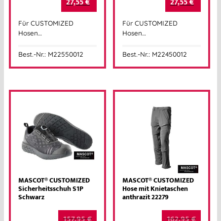
27,55
€
27,55
€
Für CUSTOMIZED
Für CUSTOMIZED
Hosen…
Hosen…
Best.-Nr.: M22550012
Best.-Nr.: M22450012
MASCOT® CUSTOMIZED
MASCOT® CUSTOMIZED
Sicherheitsschuh S1P
Hose mit Knietaschen
Schwarz
anthrazit 22279
157,95
€
162,95
€