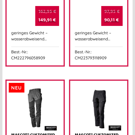
162,95
€
97,95
€
149,91
€
90,11
€
geringes Gewicht –
geringes Gewicht –
wasserabweisend…
wasserabweisend…
Best.-Nr.:
Best.-Nr.:
CM222796058909
CM223793118909
NEU