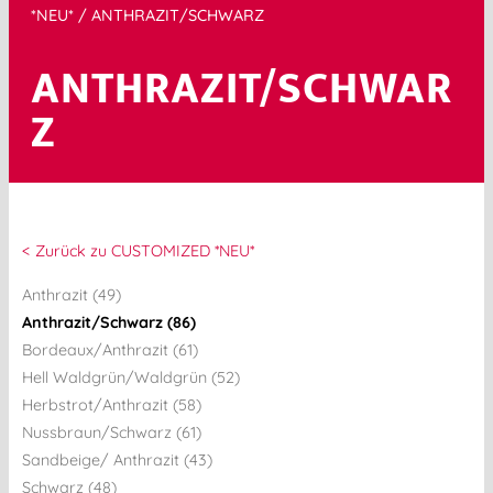
*NEU*
/ ANTHRAZIT/SCHWARZ
ANTHRAZIT/SCHWAR
Z
< Zurück zu CUSTOMIZED *NEU*
Anthrazit (49)
Anthrazit/Schwarz (86)
Bordeaux/Anthrazit (61)
Hell Waldgrün/Waldgrün (52)
Herbstrot/Anthrazit (58)
Nussbraun/Schwarz (61)
Sandbeige/ Anthrazit (43)
Schwarz (48)