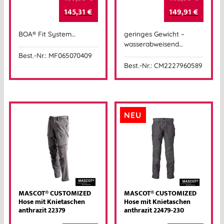
145,31
€
149,91
€
BOA® Fit System…
geringes Gewicht –
wasserabweisend…
Best.-Nr.: MF065070409
Best.-Nr.: CM2227960589
NEU
MASCOT® CUSTOMIZED
MASCOT® CUSTOMIZED
Hose mit Knietaschen
Hose mit Knietaschen
anthrazit 22379
anthrazit 22479-230