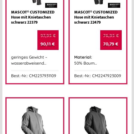
MASCOT® CUSTOMIZED
MASCOT® CUSTOMIZED
Hose mit Knietaschen
Hose mit Knietaschen
schwarz 22379
schwarz 22479
97,95
€
76,95
€
90,11
€
70,79
€
geringes Gewicht –
Material:
wasserabweisend…
50% Baum…
Best.-Nr.: CM2237931109
Best.-Nr.: CM2247923009