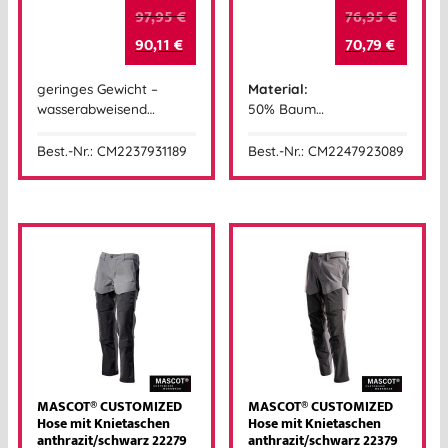
97,95
€
76,95
€
90,11
€
70,79
€
geringes Gewicht –
Material:
wasserabweisend…
50% Baum…
Best.-Nr.: CM2237931189
Best.-Nr.: CM2247923089
MASCOT® CUSTOMIZED
MASCOT® CUSTOMIZED
Hose mit Knietaschen
Hose mit Knietaschen
anthrazit/schwarz 22279
anthrazit/schwarz 22379