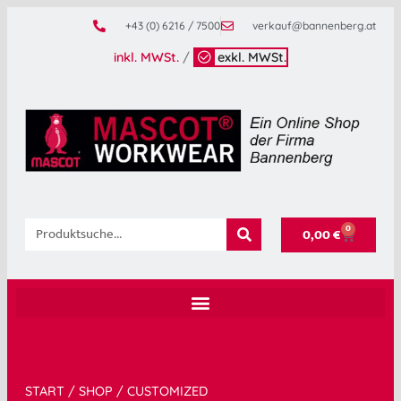
+43 (0) 6216 / 7500
verkauf@bannenberg.at
inkl. MWSt.
/
exkl. MWSt.
0
0,00
€
START
/
SHOP
/
CUSTOMIZED