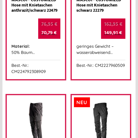
MASCOT® CUSTOMIZED
MASCOT® CUSTOMIZED
Hose mit Knietaschen
Hose mit Knietaschen
anthrazit/schwarz 22479
schwarz 22279
76,95
€
162,95
€
70,79
€
149,91
€
Material:
geringes Gewicht –
50% Baum…
wasserabweisend…
Best.-Nr.:
Best.-Nr.: CM2227960509
CM224792308909
NEU