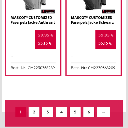
MASCOT® CUSTOMIZED
MASCOT® CUSTOMIZED
Faserpelz Jacke Anthrazit
Faserpelz Jacke Schwarz
59,95
€
59,95
€
55,15
€
55,15
€
…
…
Best.-Nr.: CM2230368289
Best.-Nr.: CM2230368209
1
2
3
4
5
6
→