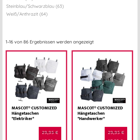
Steinblau/Schwarzblau (63)
Weiß/Anthrazit (64)
1–16 von 86 Ergebnissen werden angezeigt
MASCOT® CUSTOMIZED
MASCOT® CUSTOMIZED
Hängetaschen
Hängetaschen
*Elektriker*
*Handwerker*
29,95
€
29,95
€