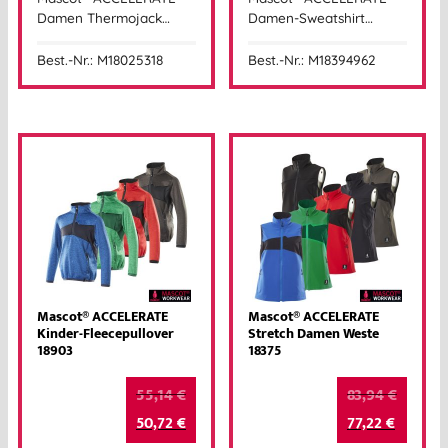
Damen Thermojack…
Damen-Sweatshirt…
Best.-Nr.: M18025318
Best.-Nr.: M18394962
Mascot® ACCELERATE
Mascot® ACCELERATE
Kinder-Fleecepullover
Stretch Damen Weste
18903
18375
55,14
€
83,94
€
50,72
€
77,22
€