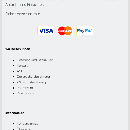
Ablauf ihres Einkaufes.
Sicher bezahlen mit:
Wir helfen Ihnen
Lieferung und Bezahlung
Kontakt
AGB
Datenschutzbelehrung
Widerrufsbelehrung
Impressum
Downloads
Information
Kundenservice
Über uns