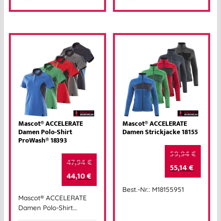
Mascot® ACCELERATE
Mascot® ACCELERATE
Damen Polo-Shirt
Damen Strickjacke 18155
ProWash® 18393
59,94
€
47,94
€
55,14
€
44,10
€
Best.-Nr.: M18155951
Mascot® ACCELERATE
Damen Polo-Shirt…