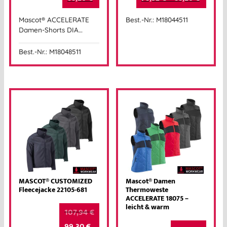
Mascot® ACCELERATE
Best.-Nr.: M18044511
Damen-Shorts DIA…
Best.-Nr.: M18048511
MASCOT® CUSTOMIZED
Mascot® Damen
Fleecejacke 22105-681
Thermoweste
ACCELERATE 18075 –
leicht & warm
107,94
€
99,30
€