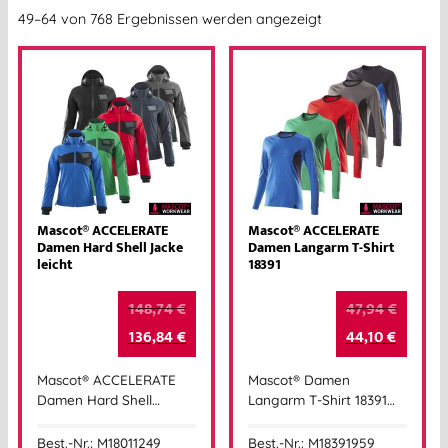
49–64 von 768 Ergebnissen werden angezeigt
Mascot® ACCELERATE
Mascot® ACCELERATE
Damen Hard Shell Jacke
Damen Langarm T-Shirt
leicht
18391
148,74
€
47,94
€
136,84
€
44,10
€
Mascot® ACCELERATE
Mascot® Damen
Damen Hard Shell…
Langarm T-Shirt 18391…
Best.-Nr.: M18011249
Best.-Nr.: M18391959