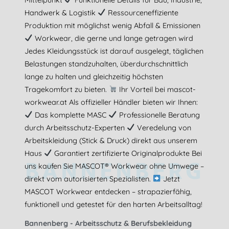
Handwerk & Logistik
Ressourceneffiziente
Produktion mit möglichst wenig Abfall & Emissionen
Workwear, die gerne und lange getragen wird
Jedes Kleidungsstück ist darauf ausgelegt, täglichen
Belastungen standzuhalten, überdurchschnittlich
lange zu halten und gleichzeitig höchsten
Tragekomfort zu bieten.
Ihr Vorteil bei mascot-
workwear.at Als offizieller Händler bieten wir Ihnen:
Das komplette MASC
Professionelle Beratung
durch Arbeitsschutz-Experten
Veredelung von
Arbeitskleidung (Stick & Druck) direkt aus unserem
Haus
Garantiert zertifizierte Originalprodukte Bei
BANNENBERG
uns kaufen Sie MASCOT® Workwear ohne Umwege –
direkt vom autorisierten Spezialisten.
Jetzt
MASCOT Workwear entdecken – strapazierfähig,
funktionell und getestet für den harten Arbeitsalltag!
Bannenberg - Arbeitsschutz & Berufsbekleidung