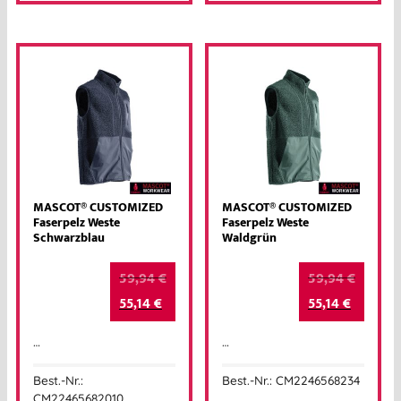
MASCOT® CUSTOMIZED
MASCOT® CUSTOMIZED
Faserpelz Weste
Faserpelz Weste
Schwarzblau
Waldgrün
59,94
€
59,94
€
55,14
€
55,14
€
…
…
Best.-Nr.:
Best.-Nr.: CM2246568234
CM22465682010