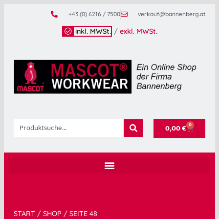
+43 (0) 6216 / 7500
verkauf@bannenberg.at
inkl. MWSt.
/
exkl. MWSt.
0
0,00
€
START
/
SHOP
/ SEITE 48