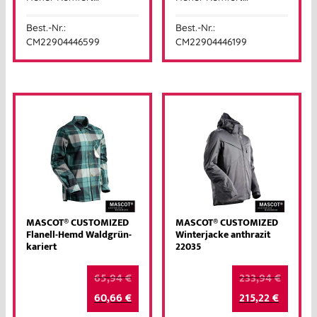
Best.-Nr.:
Best.-Nr.:
CM22904446599
CM22904446199
MASCOT® CUSTOMIZED
MASCOT® CUSTOMIZED
Flanell-Hemd Waldgrün-
Winterjacke anthrazit
kariert
22035
65,94
€
233,94
€
60,66
€
215,22
€