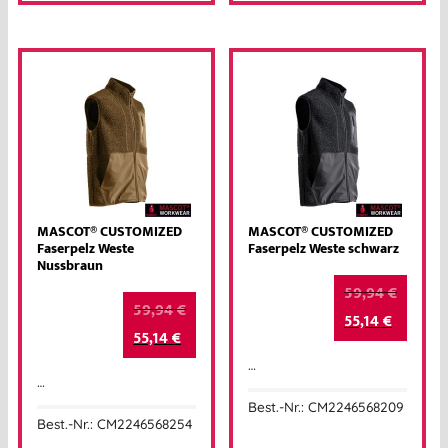
MASCOT® CUSTOMIZED
MASCOT® CUSTOMIZED
Faserpelz Weste
Faserpelz Weste schwarz
Nussbraun
59,94
€
59,94
€
55,14
€
55,14
€
…
…
Best.-Nr.: CM2246568209
Best.-Nr.: CM2246568254