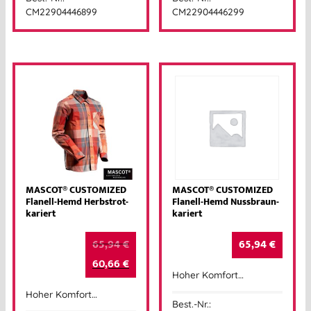
CM22904446899
CM22904446299
MASCOT® CUSTOMIZED
MASCOT® CUSTOMIZED
Flanell-Hemd Herbstrot-
Flanell-Hemd Nussbraun-
kariert
kariert
65,94
€
65,94
€
60,66
€
Hoher Komfort…
Hoher Komfort…
Best.-Nr.: