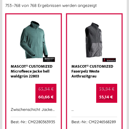
753–768 von 768 Ergebnissen werden angezeigt
MASCOT® CUSTOMIZED
MASCOT® CUSTOMIZED
Microfleece Jacke hell
Faserpelz Weste
waldgrün 22803
Anthrazitgrau
65,94
€
59,94
€
60,66
€
55,14
€
Zwischenschicht Jacke…
…
Best.-Nr.: CM2280363935
Best.-Nr.: CM2246568289