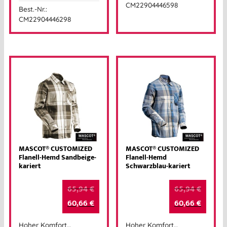
CM22904446598
Best.-Nr.:
CM22904446298
MASCOT® CUSTOMIZED
MASCOT® CUSTOMIZED
Flanell-Hemd Sandbeige-
Flanell-Hemd
kariert
Schwarzblau-kariert
65,94
€
65,94
€
60,66
€
60,66
€
Hoher Komfort…
Hoher Komfort…