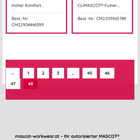
Hoher Komfort…
CLIMASCOT®-Futter…
Best.-Nr.:
Best.-Nr.: CM2203565789
CM22904446399
←
1
2
3
…
45
46
47
48
mascot-workwear.at – Ihr autorisierter MASCOT®