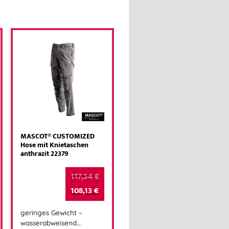
MASCOT® CUSTOMIZED
Hose mit Knietaschen
anthrazit 22379
117,54
€
108,13
€
geringes Gewicht –
wasserabweisend…