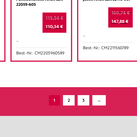
22059-605
160,74
€
119,94
€
147,88
€
110,34
€
…
…
Best.-Nr.: CM2211560789
Best.-Nr.: CM2205960589
1
2
3
→