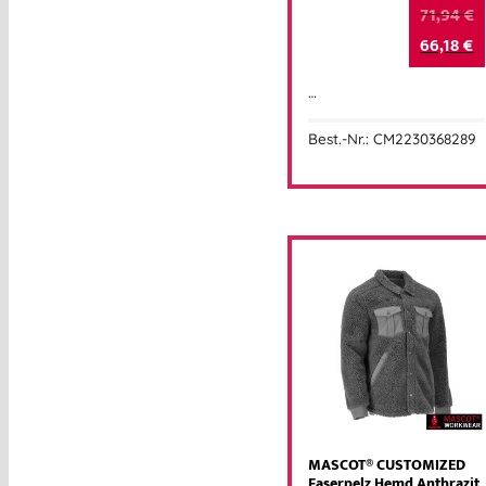
71,94
€
66,18
€
…
Best.-Nr.: CM2230368289
MASCOT® CUSTOMIZED
Faserpelz Hemd Anthrazit