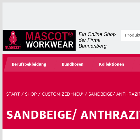
Berufsbekleidung
Bundhosen
Kollektionen
START
/
SHOP
/
CUSTOMIZED *NEU*
/ SANDBEIGE/ ANTHRAZI
SANDBEIGE/ ANTHRAZI