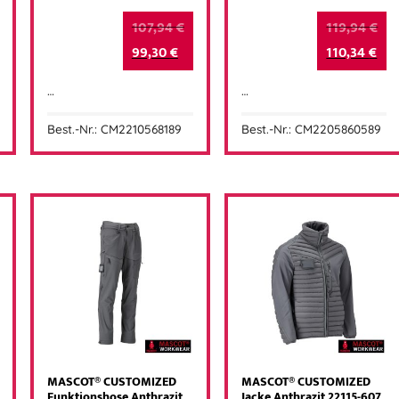
107,94
€
119,94
€
99,30
€
110,34
€
…
…
Best.-Nr.: CM2210568189
Best.-Nr.: CM2205860589
MASCOT® CUSTOMIZED
MASCOT® CUSTOMIZED
Funktionshose Anthrazit
Jacke Anthrazit 22115-607