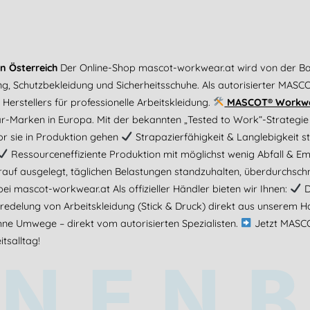
n Österreich
Der Online-Shop mascot-workwear.at wird von der B
ng, Schutzbekleidung und Sicherheitsschuhe. Als autorisierter MASC
erstellers für professionelle Arbeitskleidung.
MASCOT® Workwear
Marken in Europa. Mit der bekannten „Tested to Work“-Strategie
or sie in Produktion gehen
Strapazierfähigkeit & Langlebigkeit s
Ressourceneffiziente Produktion mit möglichst wenig Abfall & E
auf ausgelegt, täglichen Belastungen standzuhalten, überdurchschni
 bei mascot-workwear.at Als offizieller Händler bieten wir Ihnen:
D
edelung von Arbeitskleidung (Stick & Druck) direkt aus unserem 
e Umwege – direkt vom autorisierten Spezialisten.
Jetzt MASC
NEN
tsalltag!