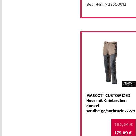
Best.-Nr.: M22550012
MASCOT® CUSTOMIZED
Hose mit Knietaschen
dunkel
sandbeige/anthrazit 22279
195,54
€
179,89
€