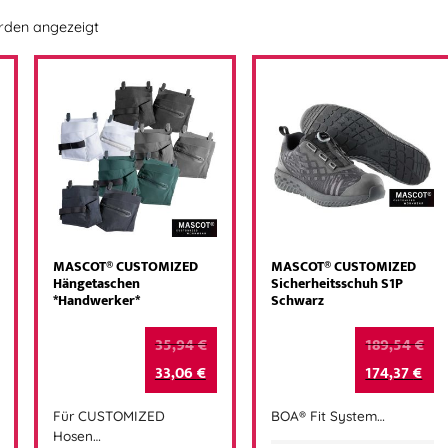
erden angezeigt
MASCOT® CUSTOMIZED
MASCOT® CUSTOMIZED
Hängetaschen
Sicherheitsschuh S1P
*Handwerker*
Schwarz
35,94
€
189,54
€
33,06
€
174,37
€
Für CUSTOMIZED
BOA® Fit System…
Hosen…