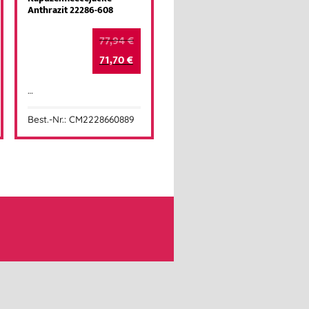
Anthrazit 22286-608
77,94
€
71,70
€
…
Best.-Nr.: CM2228660889