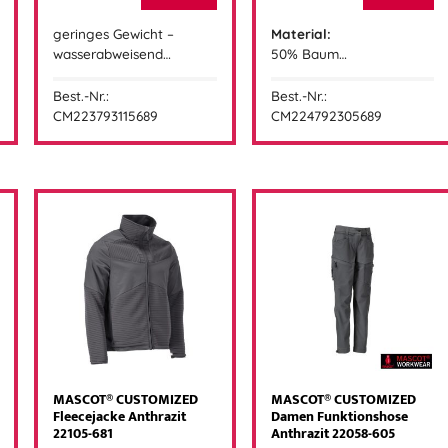
geringes Gewicht –
Material:
wasserabweisend…
50% Baum…
Best.-Nr.:
Best.-Nr.:
CM223793115689
CM224792305689
MASCOT® CUSTOMIZED
MASCOT® CUSTOMIZED
Fleecejacke Anthrazit
Damen Funktionshose
22105-681
Anthrazit 22058-605