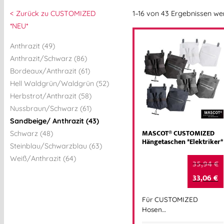
< Zurück zu CUSTOMIZED
1–16 von 43 Ergebnissen w
*NEU*
Anthrazit (49)
Anthrazit/Schwarz (86)
Bordeaux/Anthrazit (61)
Hell Waldgrün/Waldgrün (52)
Herbstrot/Anthrazit (58)
Nussbraun/Schwarz (61)
Sandbeige/ Anthrazit (43)
MASCOT® CUSTOMIZED
Schwarz (48)
Hängetaschen *Elektriker*
Steinblau/Schwarzblau (63)
Weiß/Anthrazit (64)
35,94
€
33,06
€
Für CUSTOMIZED
Hosen…