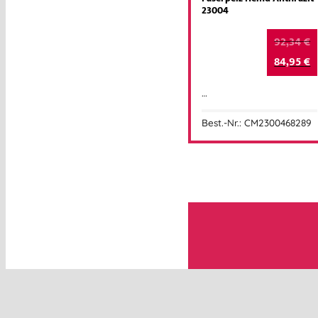
23004
92,34
€
84,95
€
…
Best.-Nr.: CM2300468289