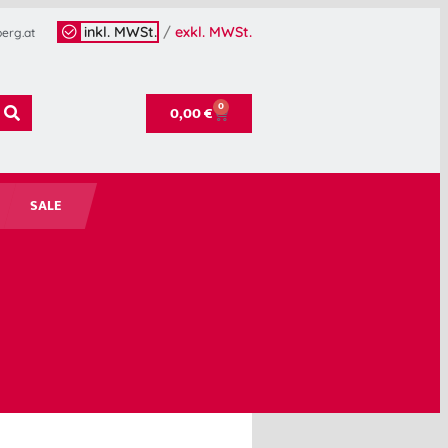
inkl. MWSt.
/
exkl. MWSt.
erg.at
0
0,00
€
SALE