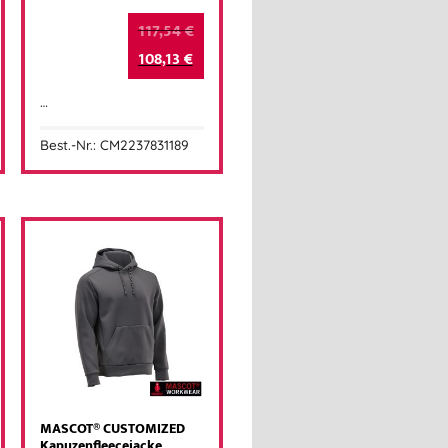
117,54
€
108,13
€
…
Best.-Nr.: CM2237831189
MASCOT® CUSTOMIZED
Kapuzenfleecejacke