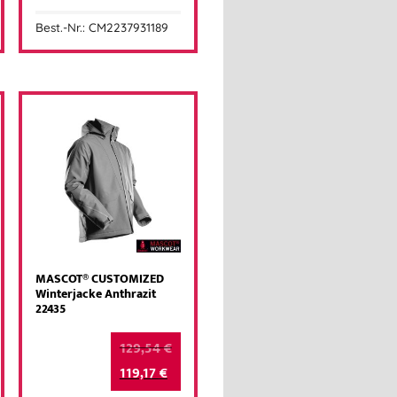
Best.-Nr.: CM2237931189
MASCOT® CUSTOMIZED
Winterjacke Anthrazit
22435
129,54
€
119,17
€