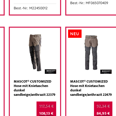
Best.-Nr.: MF065070409
Best.-Nr.: M22450012
NEU
MASCOT® CUSTOMIZED
MASCOT® CUSTOMIZED
Hose mit Knietaschen
Hose mit Knietaschen
dunkel
dunkel
sandbeige/anthrazit 22379
sandbeige/anthrazit 22479
117,54
€
92,34
€
108,13
€
84,95
€