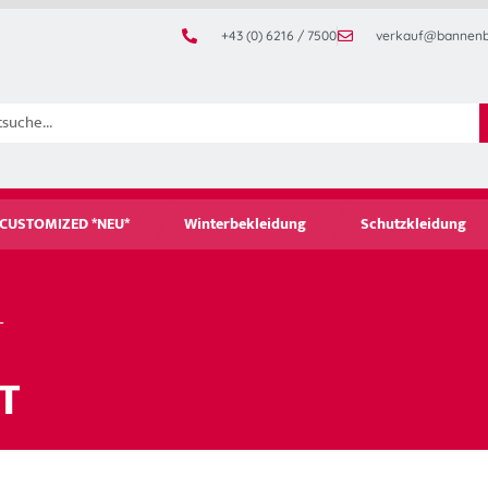
+43 (0) 6216 / 7500
verkauf@bannenb
CUSTOMIZED *NEU*
Winterbekleidung
Schutzkleidung
T
T