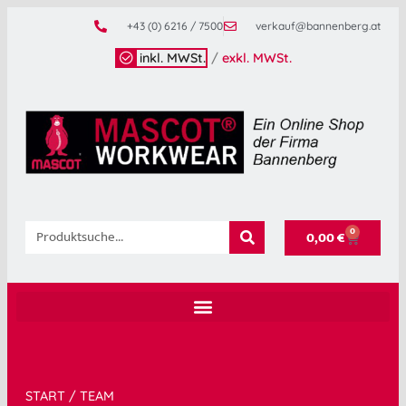
+43 (0) 6216 / 7500
verkauf@bannenberg.at
inkl. MWSt.
/
exkl. MWSt.
0
0,00
€
START
/ TEAM