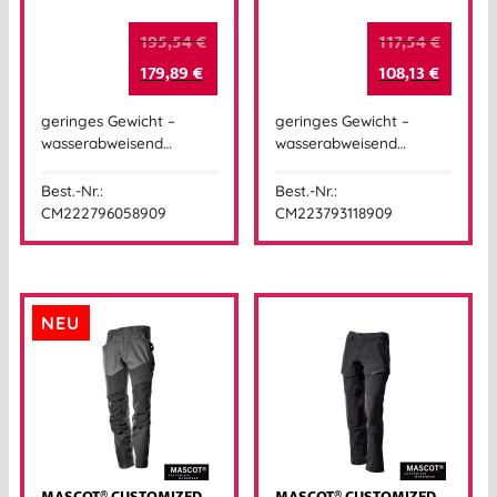
195,54
€
117,54
€
179,89
€
108,13
€
geringes Gewicht –
geringes Gewicht –
wasserabweisend…
wasserabweisend…
Best.-Nr.:
Best.-Nr.:
CM222796058909
CM223793118909
NEU