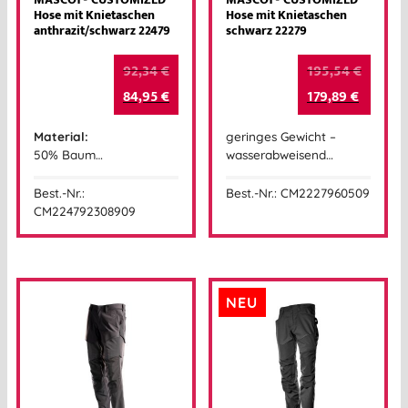
MASCOT® CUSTOMIZED
MASCOT® CUSTOMIZED
Hose mit Knietaschen
Hose mit Knietaschen
anthrazit/schwarz 22479
schwarz 22279
92,34
€
195,54
€
84,95
€
179,89
€
Material:
geringes Gewicht –
50% Baum…
wasserabweisend…
Best.-Nr.:
Best.-Nr.: CM2227960509
CM224792308909
NEU