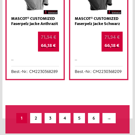
MASCOT® CUSTOMIZED
MASCOT® CUSTOMIZED
Faserpelz Jacke Anthrazit
Faserpelz Jacke Schwarz
71,94
€
71,94
€
66,18
€
66,18
€
…
…
Best.-Nr.: CM2230368289
Best.-Nr.: CM2230368209
1
2
3
4
5
6
→