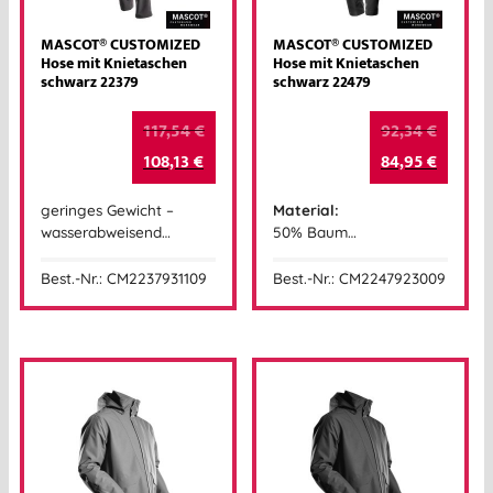
MASCOT® CUSTOMIZED
MASCOT® CUSTOMIZED
Hose mit Knietaschen
Hose mit Knietaschen
schwarz 22379
schwarz 22479
117,54
€
92,34
€
108,13
€
84,95
€
geringes Gewicht –
Material:
wasserabweisend…
50% Baum…
Best.-Nr.: CM2237931109
Best.-Nr.: CM2247923009