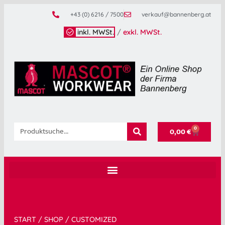
+43 (0) 6216 / 7500
verkauf@bannenberg.at
inkl. MWSt.
/
exkl. MWSt.
0
0,00
€
START
/
SHOP
/
CUSTOMIZED