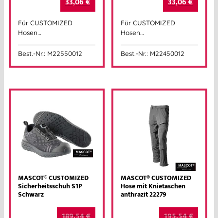
33,06
€
33,06
€
Für CUSTOMIZED
Für CUSTOMIZED
Hosen…
Hosen…
Best.-Nr.: M22550012
Best.-Nr.: M22450012
MASCOT® CUSTOMIZED
MASCOT® CUSTOMIZED
Sicherheitsschuh S1P
Hose mit Knietaschen
Schwarz
anthrazit 22279
189,54
€
195,54
€