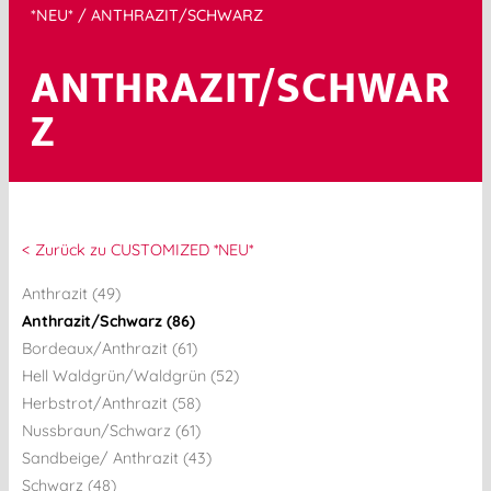
*NEU*
/ ANTHRAZIT/SCHWARZ
ANTHRAZIT/SCHWAR
Z
< Zurück zu CUSTOMIZED *NEU*
Anthrazit (49)
Anthrazit/Schwarz (86)
Bordeaux/Anthrazit (61)
Hell Waldgrün/Waldgrün (52)
Herbstrot/Anthrazit (58)
Nussbraun/Schwarz (61)
Sandbeige/ Anthrazit (43)
Schwarz (48)