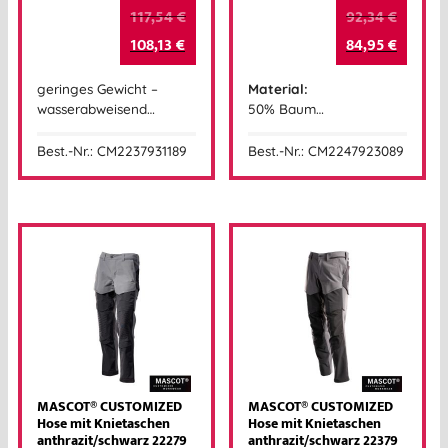
117,54
€
92,34
€
108,13
€
84,95
€
geringes Gewicht –
Material:
wasserabweisend…
50% Baum…
Best.-Nr.: CM2237931189
Best.-Nr.: CM2247923089
MASCOT® CUSTOMIZED
MASCOT® CUSTOMIZED
Hose mit Knietaschen
Hose mit Knietaschen
anthrazit/schwarz 22279
anthrazit/schwarz 22379