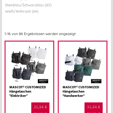
Steinblau/Schwarzblau (63)
Weiß/Anthrazit (64)
1–16 von 86 Ergebnissen werden angezeigt
MASCOT® CUSTOMIZED
MASCOT® CUSTOMIZED
Hängetaschen
Hängetaschen
*Elektriker*
*Handwerker*
35,94
€
35,94
€