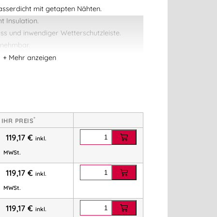
sserdicht mit getapten Nähten.
 Insulation.
ss und inwendiger Wetterschutzleiste.
bnehmbar.
luss.
Ärmel ermöglichen hohe Bewegungsfreiheit.
dgelenken.
*
IHR PREIS
am Rücken zum Anbringen eines Logos/einer
119,17
€
inkl.
MWSt.
, regulierbar.
119,17
€
inkl.
m²
MWSt.
 gemäß EN ISO 811.Kann max. 2% einlaufen.
119,17
€
inkl.