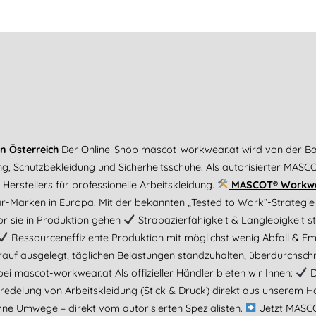
n Österreich
Der Online-Shop mascot-workwear.at wird von der B
ng, Schutzbekleidung und Sicherheitsschuhe. Als autorisierter MASC
erstellers für professionelle Arbeitskleidung.
MASCOT® Workwear
Marken in Europa. Mit der bekannten „Tested to Work“-Strategie
or sie in Produktion gehen
Strapazierfähigkeit & Langlebigkeit s
Ressourceneffiziente Produktion mit möglichst wenig Abfall & E
auf ausgelegt, täglichen Belastungen standzuhalten, überdurchschni
 bei mascot-workwear.at Als offizieller Händler bieten wir Ihnen:
D
edelung von Arbeitskleidung (Stick & Druck) direkt aus unserem 
e Umwege – direkt vom autorisierten Spezialisten.
Jetzt MASC