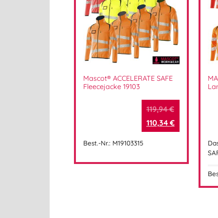
Mascot® ACCELERATE SAFE
MA
Fleecejacke 19103
La
119,94
€
110,34
€
Best.-Nr.: M19103315
Da
SA
Bes