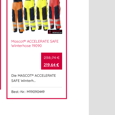
Mascot® ACCELERATE SAFE
Winterhose 19090
238,74
€
219,64
€
Die MASCOT® ACCELERATE
SAFE Winterh…
Best.-Nr.: M19090449