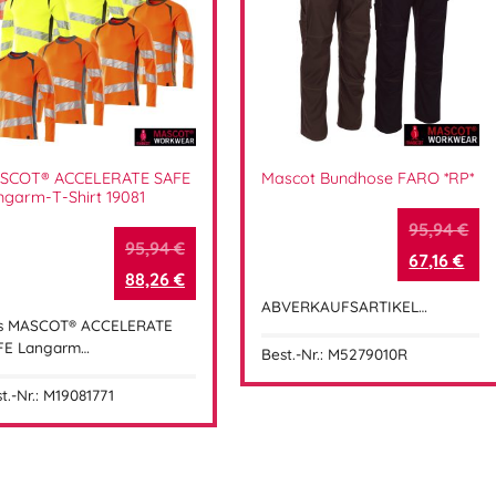
SCOT® ACCELERATE SAFE
Mascot Bundhose FARO *RP*
ngarm-T-Shirt 19081
95,94
€
95,94
€
67,16
€
88,26
€
ABVERKAUFSARTIKEL…
s MASCOT® ACCELERATE
FE Langarm…
Best.-Nr.: M5279010R
t.-Nr.: M19081771