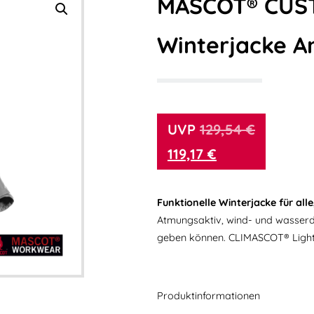
MASCOT® CUS
Winterjacke A
129,54
€
119,17
€
Funktionelle Winterjacke für alle
Atmungsaktiv, wind- und wasserdi
geben können. CLIMASCOT® Lightw
Produktinformationen