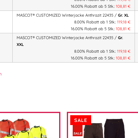
Innenfutter:
CLIMASCOT® Lightwei
16.00% Rabatt ab 5 Stk.:
108,81
€
MASCOT® CUSTOMIZED Winterjacke Anthrazit 22435 /
Gr. XL
Größen:
XS – 4XL
8.00% Rabatt ab 1 Stk.:
119,18
€
Artikelnummer:
CM2243523189
Ka
16.00% Rabatt ab 5 Stk.:
108,81
€
CUSTOMIZED
,
Weiß/Anthrazit
,
Sa
MASCOT® CUSTOMIZED Winterjacke Anthrazit 22435 /
Gr.
Bordeaux/Anthrazit
,
Anthrazit/S
XXL
8.00% Rabatt ab 1 Stk.:
119,18
€
16.00% Rabatt ab 5 Stk.:
108,81
€
Herstellerinformationen
n
Hersteller:
MASCOT International A/S
Herstelleranschrift:
Adresse:
Silkeborgvej 14
DK-7442 Engesvang
Mehr Information E-Mail: info@ba
SALE