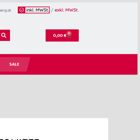
inkl. MWSt.
/
exkl. MWSt.
erg.at
0
0,00
€
SALE