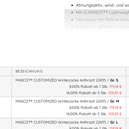
Atmungsaktiv, wind- und wa
Mit CLIMASCOT® Lightweight
Verschluss mit Reißverschlu
Kapuze ist gefüttert und a
Stehkragen.
Vordertaschen.
Innentasche mit Klettversch
Ergonomisch geschnittene 
Klettverschluss an den Han
Rücken ist verlängert.
BEZEICHNUNG
Reißverschluss im Futter 
MASCOT® CUSTOMIZED Winterjacke Anthrazit 22435 /
Gr. S
Stickerei.
8.00% Rabatt ab 1 Stk.:
119,18
€
Reflexeffekte.
16.00% Rabatt ab 5 Stk.:
108,81
€
Gummizug in der Unterkante
MASCOT® CUSTOMIZED Winterjacke Anthrazit 22435 /
Gr. M
8.00% Rabatt ab 1 Stk.:
119,18
€
Material:
100% Polyester, 210 g/
16.00% Rabatt ab 5 Stk.:
108,81
€
Ripstop.Wassersäule > 10.000 mm
MASCOT® CUSTOMIZED Winterjacke Anthrazit 22435 /
Gr. L
8.00% Rabatt ab 1 Stk.:
119,18
€