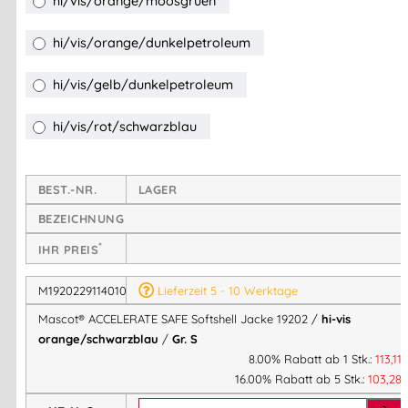
hi/vis/orange/moosgruen
Innentaschen für zusätzlichen Stauraum
Abnehmbarer ID-Kartenhalter
hi/vis/orange/dunkelpetroleum
Komfortdetails
: Stehkragen, Klettverschluss an den
Handgelenken, regulierbarer Gummizug am Saum,
hi/vis/gelb/dunkelpetroleum
zweifarbiges Design
hi/vis/rot/schwarzblau
Technische Details
Material: 100% Polyester, 320 g/m², 3-lagiges Softshell
BEST.-NR.
LAGER
Farbe: Zweifarbig mit Reflexeffekten
BEZEICHNUNG
Zertifizierungen:
OEKO-TEX® STANDARD 100
*
IHR PREIS
Industriewäsche-Kategorie: C2
Einlaufen: max. 1%
M1920229114010S
Lieferzeit 5 - 10 Werktage
Mascot® ACCELERATE SAFE Softshell Jacke 19202 /
hi-vis
orange/schwarzblau
/
Gr. S
Die MASCOT® ACCELERATE SAFE Softshell Jacke 19202 ist
8.00% Rabatt ab 1 Stk.:
113,11
atmungsaktiv, winddicht & wasserabweisend. Mit
16.00% Rabatt ab 5 Stk.:
103,28
Reflexeffekten, wasserdichten Reißverschlüssen & moderner