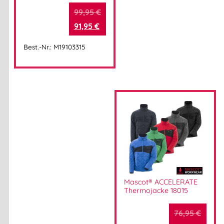
99,95
€
91,95
€
Best.-Nr.: M19103315
Mascot® ACCELERATE
Thermojacke 18015
76,95
€