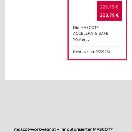
226,95
€
208,79
€
Die MASCOT®
ACCELERATE SAFE
Winterj…
Best.-Nr.: M19335231
mascot-workwear.at – Ihr autorisierter MASCOT®