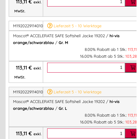
113,11
€
exkl.
Passform – ideal für Arbeitseinsätze.
MWSt.
Mascot Softshelljacke, Mascot ACCELERATE SAFE 19202,
Arbeitsjacke Softshell, wasserabweisende Arbeitsjacke,
M1920229114010M
Lieferzeit 5 - 10 Werktage
winddichte Arbeitsjacke, Reflexjacke Arbeit, Mascot
Workwear Softshell
Mascot® ACCELERATE SAFE Softshell Jacke 19202 /
hi-vis
orange/schwarzblau
/
Gr. M
Artikelnummer:
M19202291
Kategorien:
Mascot® Softshell
8.00% Rabatt ab 1 Stk.:
113,11
Jacke
,
Mascot® ACCELERATE SAFE
,
Schutzkleidung
,
16.00% Rabatt ab 5 Stk.:
103,28
Jacken/Westen
,
Berufsbekleidung
113,11
€
exkl.
MWSt.
Herstellerinformationen
M1920229114010L
Lieferzeit 5 - 10 Werktage
Hersteller:
Mascot® ACCELERATE SAFE Softshell Jacke 19202 /
hi-vis
MASCOT International A/S
orange/schwarzblau
/
Gr. L
Herstelleranschrift:
8.00% Rabatt ab 1 Stk.:
113,11
Adresse:
16.00% Rabatt ab 5 Stk.:
103,28
Silkeborgvej 14
DK-7442 Engesvang
113,11
€
exkl.
Mehr Information E-Mail: info@bannenberg.at