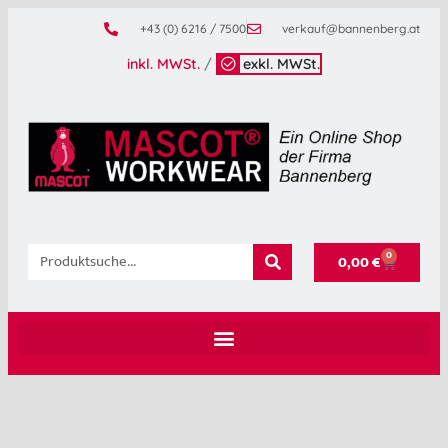
+43 (0) 6216 / 7500
verkauf@bannenberg.at
inkl. MWSt.
/
exkl. MWSt.
0
0,00
€