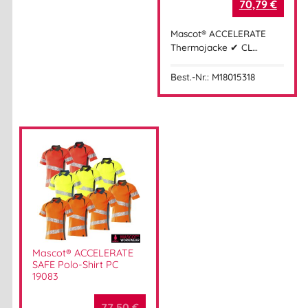
70,79
€
Mascot® ACCELERATE
Thermojacke ✔ CL…
Best.-Nr.: M18015318
Mascot® ACCELERATE
SAFE Polo-Shirt PC
19083
77,50
€